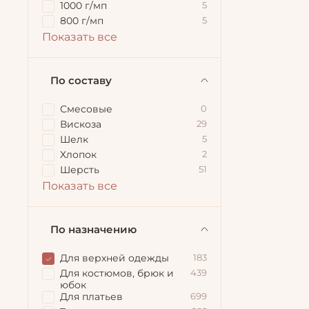
1000 г/мп
5
800 г/мп
5
Показать все
По составу
Смесовые
0
Вискоза
29
Шелк
5
Хлопок
2
Шерсть
51
Показать все
По назначению
Для верхней одежды
183
Для костюмов, брюк и
439
юбок
Для платьев
699