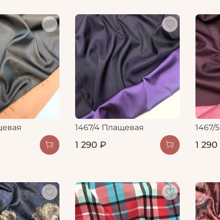
щевая
1467/4 Плащевая
1467/
1 290 ₽
1 290