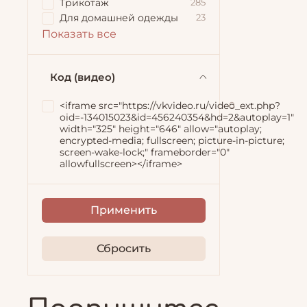
Трикотаж
285
Для домашней одежды
23
Показать все
Код (видео)
<iframe src="https://vkvideo.ru/video_ext.php?
0
oid=-134015023&id=456240354&hd=2&autoplay=1"
width="325" height="646" allow="autoplay;
encrypted-media; fullscreen; picture-in-picture;
screen-wake-lock;" frameborder="0"
allowfullscreen></iframe>
Применить
Сбросить