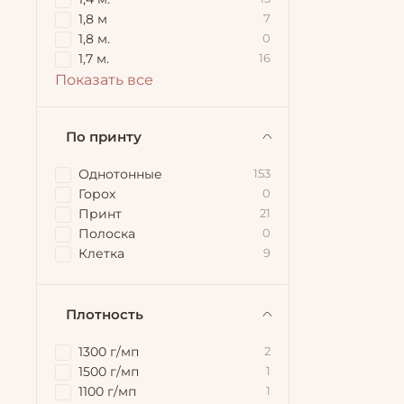
1,8 м
7
1,8 м.
0
1,7 м.
16
Показать все
По принту
Однотонные
153
Горох
0
Принт
21
Полоска
0
Клетка
9
Плотность
1300 г/мп
2
1500 г/мп
1
1100 г/мп
1