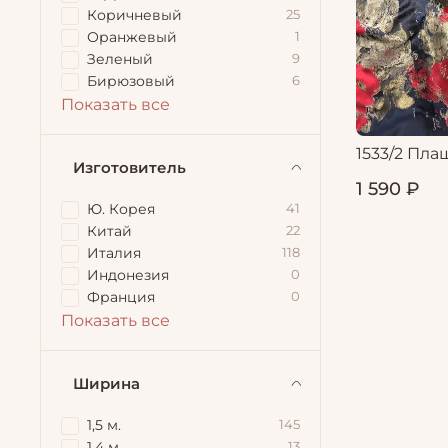
Коричневый
25
Оранжевый
1
Зеленый
9
Бирюзовый
6
Показать все
1533/2 Пла
Изготовитель
1 590 ₽
Ю. Корея
41
Китай
22
Италия
118
Индонезия
0
Франция
0
Показать все
Ширина
1,5 м.
145
1,4 м.
13