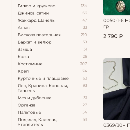
Гипюр и кружево
134
Джинса, сатин
66
0050-1-6 Н
Жаккард Шанель
47
гр
Атлас
33
Вискоза плательная
210
2 790 ₽
Бархат и велюр
59
Замша
31
Кожа
26
Костюмные
307
Креп
74
Курточные и плащевые
63
Лен, Крапива, Конопля,
93
Тенсель
Мех и дубленка
31
Органза
27
Пальтовые
54
Подклад, Клеевая,
81
Утеплитель
0369/80н 