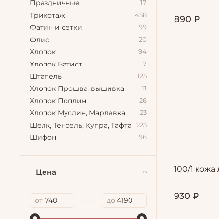
Праздничные
17
Трикотаж
458
890 ₽
Фатин и сетки
99
Флис
20
Хлопок
94
Хлопок Батист
7
Штапель
125
Хлопок Прошва, вышивка
11
Хлопок Поплин
26
Хлопок Муслин, Марлевка,
23
Шелк, Тенсель, Купра, Тафта
223
Шифон
96
100/1 кожа
Цена
930 ₽
—
от
до