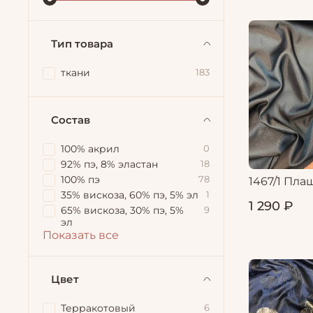
Тип товара
ткани
183
Состав
100% акрил
0
92% пэ, 8% эластан
18
100% пэ
78
1467/1 Пла
35% вискоза, 60% пэ, 5% эл
1
1 290 ₽
65% вискоза, 30% пэ, 5%
9
эл
Показать все
Цвет
Терракотовый
6