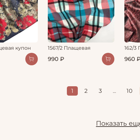
щевая купон
1567/2 Плащевая
162/3
990 ₽
960 
1
2
3
10
…
Показать ещ