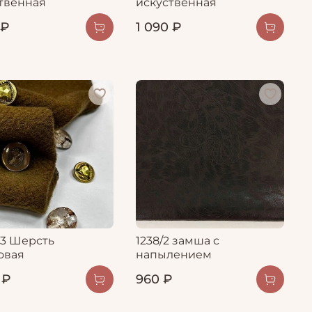
твенная
искуственная
 ₽
1 090 ₽
83 Шерсть
1238/2 замша с
овая
напылением
 ₽
960 ₽