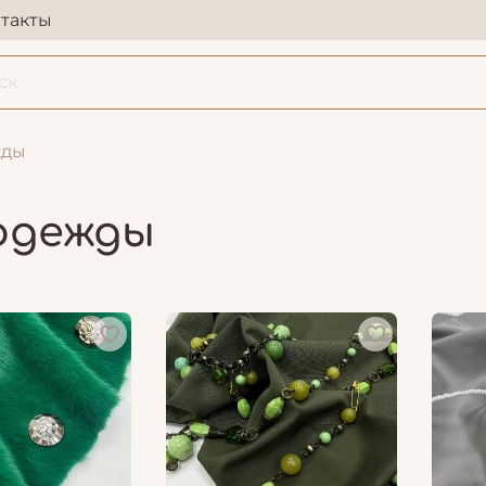
такты
жды
 одежды