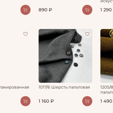
искус
890 ₽
1 290
 лакированная
1017/6 Шерсть пальтовая
1205/
пальт
1 160 ₽
1 490