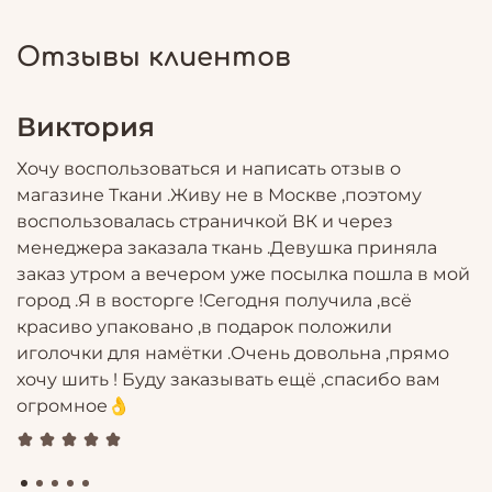
Отзывы клиентов
Виктория
Г
т
Хочу воспользоваться и написать отзыв о
Е
магазине Ткани .Живу не в Москве ,поэтому
з
воспользовалась страничкой ВК и через
в
менеджера заказала ткань .Девушка приняла
е
заказ утром а вечером уже посылка пошла в мой
город .Я в восторге !Сегодня получила ,всё
красиво упаковано ,в подарок положили
иголочки для намётки .Очень довольна ,прямо
хочу шить ! Буду заказывать ещё ,спасибо вам
огромное👌