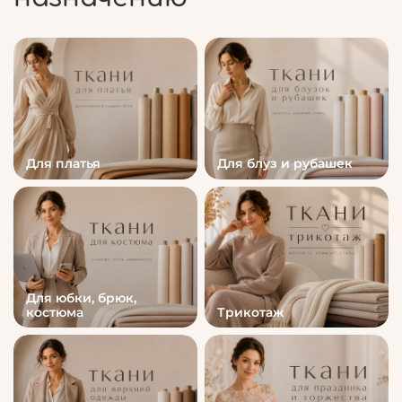
Для платья
Для блуз и рубашек
Для юбки, брюк,
костюма
Трикотаж