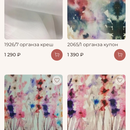
1926/7 органза креш
2065/1 органза купон
1 290 ₽
1 390 ₽