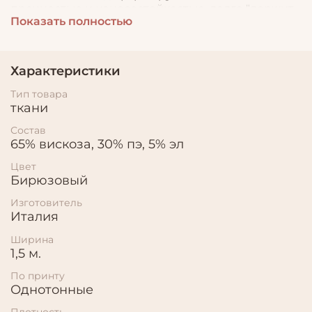
прочностью и износостойкостью, долго "держит
Показать полностью
цвет" и не требует особого ухода. Используют
при пошиве легких костюмов, платьев, блузок и
др. видов одежды.
Характеристики
Тип товара
ткани
Состав
65% вискоза, 30% пэ, 5% эл
Цвет
Бирюзовый
Изготовитель
Италия
Ширина
1,5 м.
По принту
Однотонные
Плотность