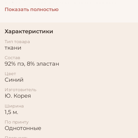
деформируется, прекрасно сохраняет свое
Показать полностью
первоначальное состояние. Идеально подходит
для пошива платья-трансформер, легких
платьев, туник, топов.
Характеристики
Тип товара
ткани
Состав
92% пэ, 8% эластан
Цвет
Синий
Изготовитель
Ю. Корея
Ширина
1,5 м.
По принту
Однотонные
Плотность