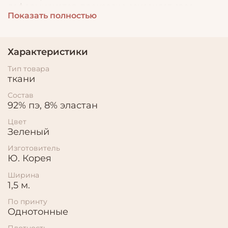
деформируется, прекрасно сохраняет свое
Показать полностью
первоначальное состояние. Идеально подходит
для пошива платья-трансформер, легких
платьев, туник, топов.
Характеристики
Тип товара
ткани
Состав
92% пэ, 8% эластан
Цвет
Зеленый
Изготовитель
Ю. Корея
Ширина
1,5 м.
По принту
Однотонные
Плотность