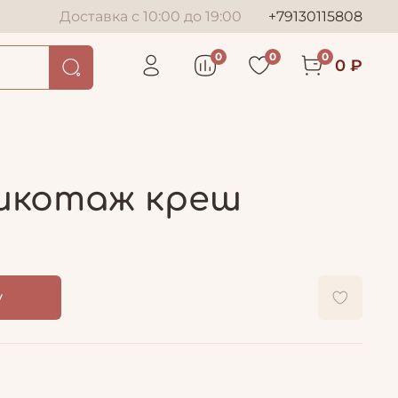
Доставка с 10:00 до 19:00
+79130115808
0
0
0
0 ₽
рикотаж креш
у