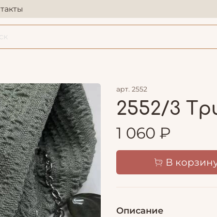
такты
арт.
2552
2552/3 Т
1 060 ₽
В корзин
Описание