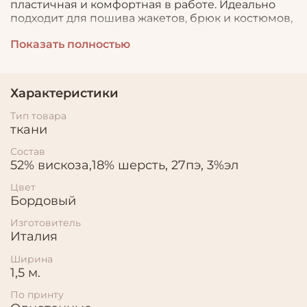
пластичная и комфортная в работе. Идеально
подходит для пошива жакетов, брюк и костюмов,
не просвечивает, почти не мнется и
Показать полностью
обеспечивает безупречную посадку.
Практичный выбор для стильных и элегантных
образов.
Характеристики
Тип товара
ткани
Состав
52% вискоза,18% шерсть, 27пэ, 3%эл
Цвет
Бордовый
Изготовитель
Италия
Ширина
1,5 м.
По принту