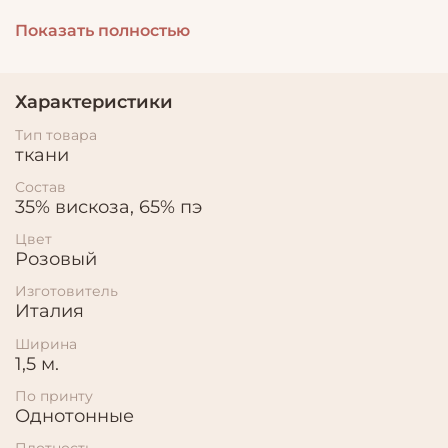
Ширина 1,5м
Показать полностью
Подойдет для курток, дождевиков, ветровок.
Матовая, не шуршит, не стреляет (не искрит).
Характеристики
Очень пластичная, подвижная.
Тип товара
ткани
Состав
Можно использовать к качестве подклада.
35% вискоза, 65% пэ
Достаточно скользкая, не ползет в швах.
Цвет
Розовый
Изготовитель
Хорошо подойдет на подклад для шуб, курток,
Италия
костюмов.
Ширина
1,5 м.
По принту
Однотонные
Плотность