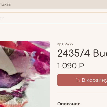
такты
арт.
2435
2435/4 Ви
1 090 ₽
В корзин
Описание