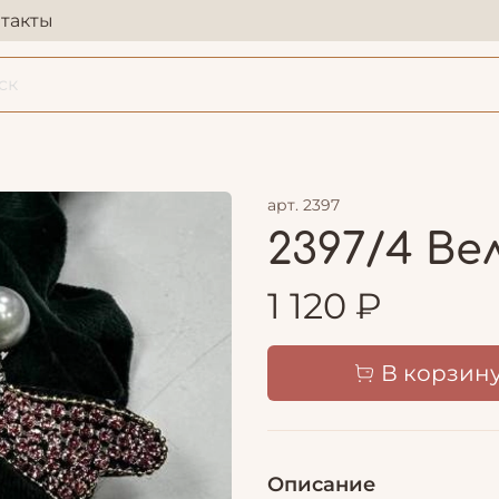
такты
арт.
2397
2397/4 В
1 120 ₽
В корзин
Описание