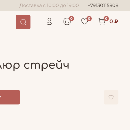
Доставка с 10:00 до 19:00
+79130115808
0
0
0
0 ₽
елюр стрейч
у