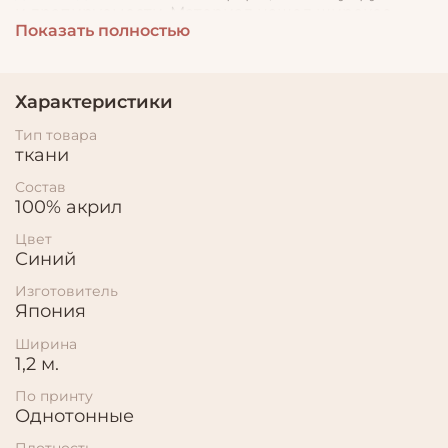
и драпируемости. Материал нашел широкое
Показать полностью
применение в пошиве нарядной одежды,
театральных костюмов, а так же используется в
декоре. Под этим номером два оттенка
Характеристики
Тип товара
ткани
Состав
100% акрил
Цвет
Синий
Изготовитель
Япония
Ширина
1,2 м.
По принту
Однотонные
Плотность