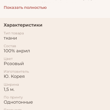
и драпируемости. Материал нашел широкое
Показать полностью
применение в пошиве нарядной одежды,
театральных костюмов, а так же используется в
декоре.
Характеристики
Тип товара
ткани
Состав
100% акрил
Цвет
Розовый
Изготовитель
Ю. Корея
Ширина
1,5 м.
По принту
Однотонные
Плотность