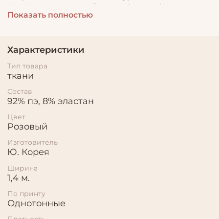
пластична, хорошо облегает фигуру. Кожа
Показать полностью
прекрасно подойдет для пошива куртки и плаща,
костюма, юбки, брюк, сумочек и аксессуаров.
Характеристики
Тип товара
ткани
Состав
92% пэ, 8% эластан
Цвет
Розовый
Изготовитель
Ю. Корея
Ширина
1,4 м.
По принту
Однотонные
Плотность