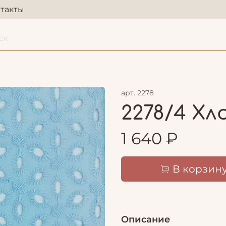
такты
арт.
2278
2278/4 Х
1 640 ₽
В корзин
Описание