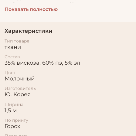
глубокие и насыщенные. Из шелка шьют
Показать полностью
вечерник и повседневные платья, туники, топы,
шелковые сексуальные халаты, пеньюары и
другую стильную одежду.
Характеристики
Тип товара
ткани
Состав
35% вискоза, 60% пэ, 5% эл
Цвет
Молочный
Изготовитель
Ю. Корея
Ширина
1,5 м.
По принту
Горох
Плотность