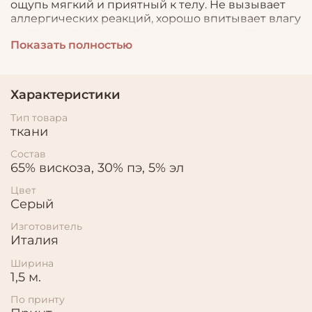
ощупь мягкий и приятный к телу. Не вызывает
аллергических реакций, хорошо впитывает влагу
и отлично пропускает воздух, что позволяет
Показать полностью
шить из него летнюю и детскую одежду. Он
хорошо драпируется, не деформируется и долго
"держит" цвет.
Характеристики
Тип товара
ткани
Состав
65% вискоза, 30% пэ, 5% эл
Цвет
Серый
Изготовитель
Италия
Ширина
1,5 м.
По принту