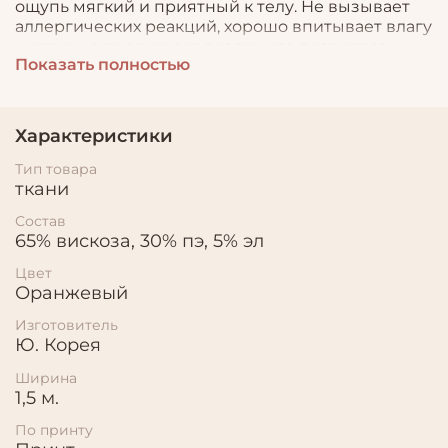
ощупь мягкий и приятный к телу. Не вызывает
аллергических реакций, хорошо впитывает влагу
и отлично пропускает воздух, что позволяет
Показать полностью
шить из него летнюю и детскую одежду. Он
хорошо драпируется, не деформируется и долго
"держит" цвет.
Характеристики
Тип товара
ткани
Состав
65% вискоза, 30% пэ, 5% эл
Цвет
Оранжевый
Изготовитель
Ю. Корея
Ширина
1,5 м.
По принту