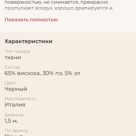
поверхностью, не сминается, прекрасно
пропускает воздух, хорошо драпируется и
сохраняет форму. Используют для пошива
Показать полностью
легких костюмов, платьев, блузок, объемных
юбок и брюк.
Характеристики
Тип товара
ткани
Состав
65% вискоза, 30% пэ, 5% эл
Цвет
Черный
Изготовитель
Италия
Ширина
1,5 м.
По принту