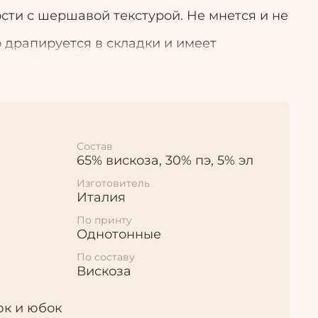
сти с шершавой текстурой. Не мнется и не
 драпируется в складки и имеет
шний вид. Подходит для пошива
бок и брюк.
Состав
65% вискоза, 30% пэ, 5% эл
Изготовитель
Италия
По принту
Однотонные
По составу
Вискоза
юк и юбок