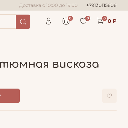
Доставка с 10:00 до 19:00
+79130115808
0
0
0
0 ₽
остюмная вискоза
у