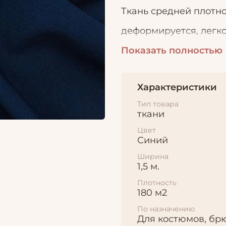
Ткань средней плотно
деформируется, легко
привлекательный вне
Показать полностью
костюмов, платьев, ю
Характеристики
Тип товара
ткани
Цвет
Синий
Ширина
1,5 м.
Плотность
180 м2
По назначению
Для костюмов, бр