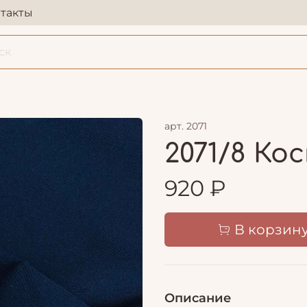
такты
арт.
2071
2071/8 К
920 ₽
В корзин
Описание