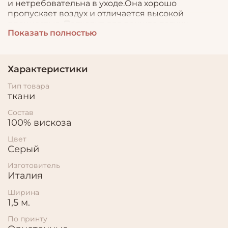
и нетребовательна в уходе.Она хорошо
пропускает воздух и отличается высокой
прочностью. Подходит для пошива легких
Показать полностью
костюмов, платьев, блузок и объемных брюк.
Характеристики
Тип товара
ткани
Состав
100% вискоза
Цвет
Серый
Изготовитель
Италия
Ширина
1,5 м.
По принту