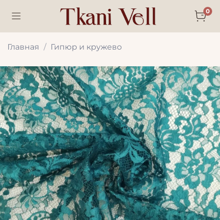
0
Главная
Гипюр и кружево