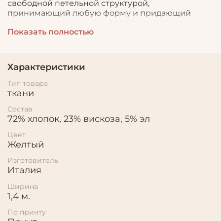
свободной петельной структурой,
принимающий любую форму и придающий
изделиям мягкость, комфорт, прочность и
Показать полностью
практичность, гигиеничность и
гигроскопичность. Трикотаж имеет широкий
спектр применения; из него шьют
разнообразную одежду, домашний текстиль и
Характеристики
декорируют помещения.
Тип товара
ткани
Состав
72% хлопок, 23% вискоза, 5% эл
Цвет
Желтый
Изготовитель
Италия
Ширина
1,4 м.
По принту