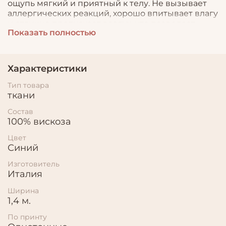
ощупь мягкий и приятный к телу. Не вызывает
аллергических реакций, хорошо впитывает влагу
и отлично пропускает воздух, что позволяет
Показать полностью
шить из него летнюю и детскую одежду. Он
хорошо драпируется, не деформируется и долго
"держит" цвет.
Характеристики
Тип товара
ткани
Состав
100% вискоза
Цвет
Синий
Изготовитель
Италия
Ширина
1,4 м.
По принту