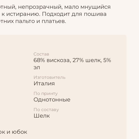
тный, непрозрачный, мало мнущийся
 к истиранию. Подходит для пошива
тних пальто и платьев.
Состав
68% вискоза, 27% шелк, 5%
эл
Изготовитель
Италия
По принту
Однотонные
По составу
Шелк
юк и юбок