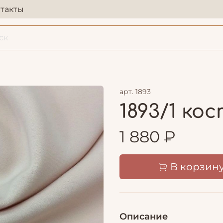
такты
арт.
1893
1893/1 к
1 880 ₽
В корзин
Описание