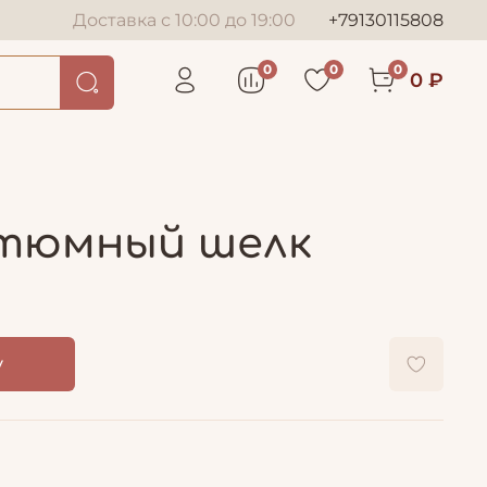
Доставка с 10:00 до 19:00
+79130115808
0
0
0
0 ₽
остюмный шелк
у