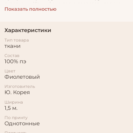
складками. Из шифона легко создавать легкую
Показать полностью
многослойную одежду сложного кроя с большим
количеством декоративных элементов: оборок,
воланов, драпировок. Под этим номером два
оттенка.
Характеристики
Тип товара
ткани
Состав
100% пэ
Цвет
Фиолетовый
Изготовитель
Ю. Корея
Ширина
1,5 м.
По принту
Однотонные
Плотность