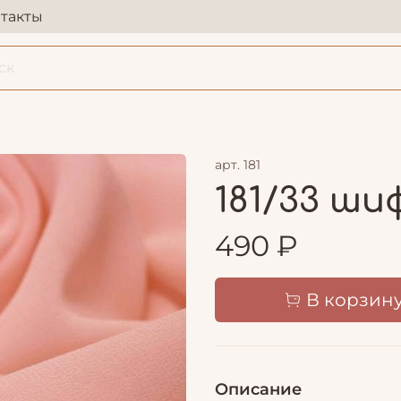
такты
арт.
181
181/33 ши
490 ₽
В корзин
Описание