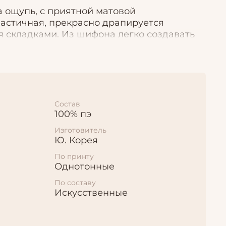
а ощупь, с приятной матовой
ластичная, прекрасно драпируется
 складками. Из шифона легко создавать
 одежду сложного кроя с большим
вных элементов: оборок, воланов,
Состав
100% пэ
Изготовитель
Ю. Корея
По принту
Однотонные
По составу
Искусственные