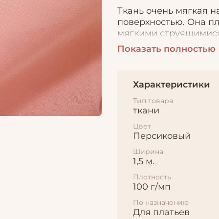
Ткань очень мягкая н
поверхностью. Она п
мягкими струящимися
легкую многослойную
Показать полностью
количеством декорати
драпировок.
Характеристики
Тип товара
ткани
Цвет
Персиковый
Ширина
1,5 м.
Плотность
100 г/мп
По назначению
Для платьев