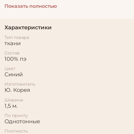
складками. Из шифона легко создавать легкую
Показать полностью
многослойную одежду сложного кроя с большим
количеством декоративных элементов: оборок,
воланов, драпировок.
Характеристики
Тип товара
ткани
Состав
100% пэ
Цвет
Синий
Изготовитель
Ю. Корея
Ширина
1,5 м.
По принту
Однотонные
Плотность