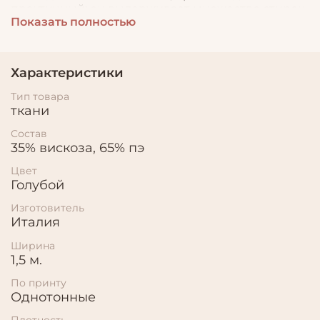
практичный; он выдерживает множество стирок
Показать полностью
не теряя первоначального внешнего вида.
Наряды из гипюра подходят для торжественных
мероприятий и офисной работы.
Характеристики
Тип товара
ткани
Состав
35% вискоза, 65% пэ
Цвет
Голубой
Изготовитель
Италия
Ширина
1,5 м.
По принту
Однотонные
Плотность