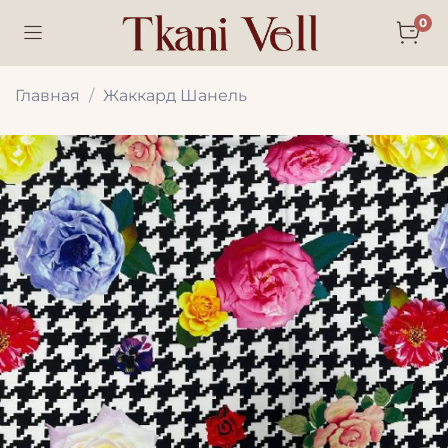
0
Главная
Жаккард Шанель