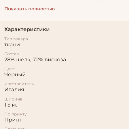
плотности подойдет для пошива летних пальто и
Показать полностью
бомберов, объемных юбок и платьев.
Характеристики
Тип товара
ткани
Состав
28% шелк, 72% вискоза
Цвет
Черный
Изготовитель
Италия
Ширина
1,5 м.
По принту
Принт
Плотность