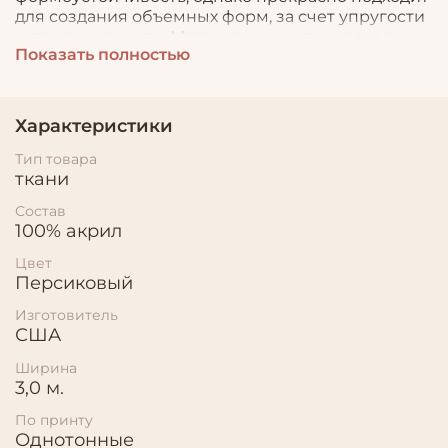
для создания объемных форм, за счет упругости
и драпируемости. Материал нашел широкое
Показать полностью
применение в пошиве нарядной одежды,
театральных костюмов, а так же используется в
декоре.
Характеристики
Тип товара
ткани
Состав
100% акрил
Цвет
Персиковый
Изготовитель
США
Ширина
3,0 м.
По принту
Однотонные