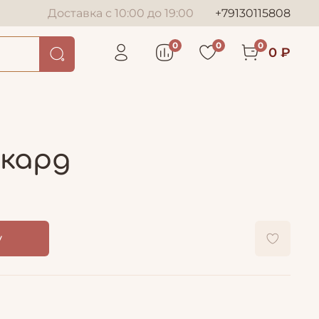
Доставка с 10:00 до 19:00
+79130115808
0
0
0
0 ₽
ккард
у