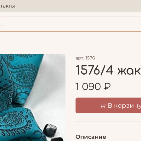
такты
арт.
1576
1576/4 жа
1 090 ₽
В корзин
Описание