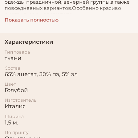
одежды праздничной, вечерней группы,а также
повседневных вариантов.Особенно красиво
смотриться в изделиях по
Показать полностью
косой.Пластичная,струящаяся,с благородным
сатиновым переливом,отлично подойдет для
разнообразных драпировок.
Характеристики
Тип товара
ткани
Состав
65% ацетат, 30% пэ, 5% эл
Цвет
Голубой
Изготовитель
Италия
Ширина
1,5 м.
По принту