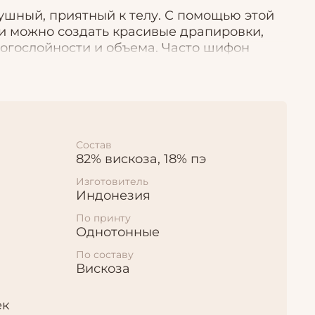
ушный, приятный к телу. С помощью этой
и можно создать красивые драпировки,
огослойности и объема. Часто шифон
ов и шарфов.
Состав
82% вискоза, 18% пэ
Изготовитель
Индонезия
По принту
Однотонные
По составу
Вискоза
ек