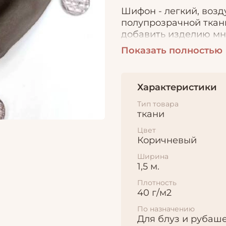
Шифон - легкий, возд
полупрозрачной ткан
добавить изделию мн
используют для платк
Показать полностью
Характеристики
Тип товара
ткани
Цвет
Коричневый
Ширина
1,5 м.
Плотность
40 г/м2
По назначению
Для блуз и рубаш