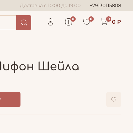
Доставка с 10:00 до 19:00
+79130115808
0
0
0
0 ₽
 Шифон Шейла
у