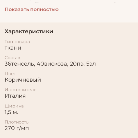
нежностью.Пластичная,дышащая,хорошо будет
Показать полностью
смотреться в различных драпировках,в крое по
косой.Шьем из нее платья,брюки,топы,вечерние
наряды
Характеристики
Тип товара
ткани
Состав
36тенсель, 40вискоза, 20пэ, 5эл
Цвет
Коричневый
Изготовитель
Италия
Ширина
1,5 м.
Плотность
270 г/мп